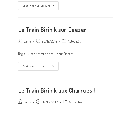
Nouveau
Continuer La Lecture
Trio
Le Train Birinik sur Deezer
Auteur/autrice
Post
Post
Larns
20/12/2014
Actualités
de
published:
category:
la
Régis Huiban septet en écoute sur Deezer.
publication :
Le
Continuer La Lecture
Train
Birinik
Sur
Deezer
Le Train Birinik aux Charrues !
Auteur/autrice
Post
Post
Larns
02/04/2014
Actualités
de
published:
category:
la