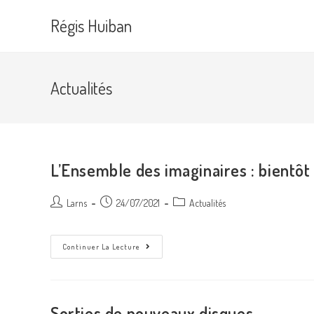
Skip
Régis Huiban
to
content
Actualités
L’Ensemble des imaginaires : bientôt
Auteur/autrice
Post
Post
Larns
24/07/2021
Actualités
de
published:
category:
la
publication :
L’Ensemble
Continuer La Lecture
Des
Imaginaires
:
Bientôt
La
Sortie
Sorties de nouveaux disques