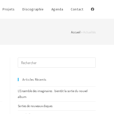
Projets
Discographie
Agenda
Contact
Accueil
»
Actualités
Rechercher
sur
ce
site
Articles Récents
L’Ensemble des imaginaires : bientôt la sortie du nouvel
album
Sorties de nouveaux disques