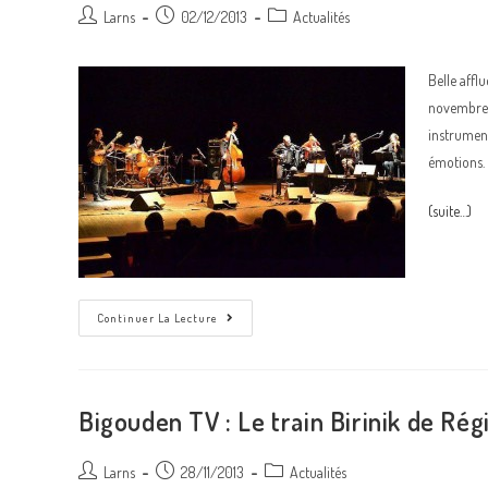
Auteur/autrice
Post
Post
Larns
02/12/2013
Actualités
de
published:
category:
la
Belle affl
publication :
novembre. 
instrument
émotions.
(suite…)
Le
Continuer La Lecture
Train
Birinik
A
Pris
Son
Départ
Bigouden TV : Le train Birinik de Rég
!
Auteur/autrice
Post
Post
Larns
28/11/2013
Actualités