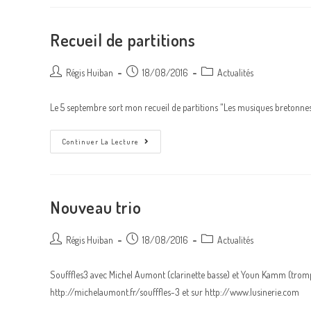
Recueil de partitions
Auteur/autrice
Post
Post
Régis Huiban
18/08/2016
Actualités
de
published:
category:
la
Le 5 septembre sort mon recueil de partitions "Les musiques bretonnes
publication :
Recueil
Continuer La Lecture
De
Partitions
Nouveau trio
Auteur/autrice
Post
Post
Régis Huiban
18/08/2016
Actualités
de
published:
category:
la
Soufffles3 avec Michel Aumont (clarinette basse) et Youn Kamm (trompe
publication :
http://michelaumont.fr/soufffles-3 et sur http://www.lusinerie.com