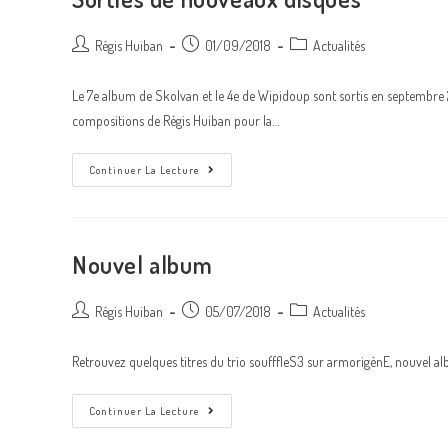
Du
Nouvel
Album
Auteur/autrice
Post
Post
Régis Huiban
01/09/2018
Actualités
de
published:
category:
la
Le 7e album de Skolvan et le 4e de Wipidoup sont sortis en septembre 20
publication :
compositions de Régis Huiban pour la…
Sorties
Continuer La Lecture
De
Nouveaux
Disques
Nouvel album
Auteur/autrice
Post
Post
Régis Huiban
05/07/2018
Actualités
de
published:
category:
la
Retrouvez quelques titres du trio soufffleS3 sur armorigènE, nouvel 
publication :
Nouvel
Continuer La Lecture
Album