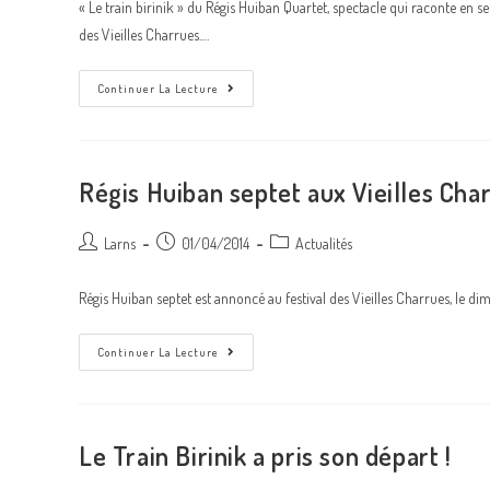
« Le train birinik » du Régis Huiban Quartet, spectacle qui raconte en se
publication :
des Vieilles Charrues.…
Le
Continuer La Lecture
Train
Birinik
Aux
Charrues
!
Régis Huiban septet aux Vieilles Cha
Auteur/autrice
Post
Post
Larns
01/04/2014
Actualités
de
published:
category:
la
Régis Huiban septet est annoncé au festival des Vieilles Charrues, le dim
publication :
Régis
Continuer La Lecture
Huiban
Septet
Aux
Vieilles
Charrues
Le Train Birinik a pris son départ !