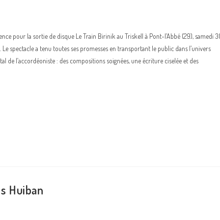
uence pour la sortie de disque Le Train Birinik au Triskell à Pont-l’Abbé (29), samedi 3
Le spectacle a tenu toutes ses promesses en transportant le public dans l’univers
al de l’accordéoniste : des compositions soignées, une écriture ciselée et des
is Huiban