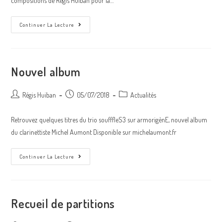
compositions de Régis Huiban pour la…
Sorties
Continuer La Lecture
De
Nouveaux
Disques
Nouvel album
Auteur/autrice
Post
Post
Régis Huiban
05/07/2018
Actualités
de
published:
category:
la
Retrouvez quelques titres du trio soufffleS3 sur armorigènE, nouvel album
publication :
du clarinettiste Michel Aumont Disponible sur michelaumont.fr
Nouvel
Continuer La Lecture
Album
Recueil de partitions