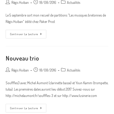
Auteur/autrice
Post
Post
Régis Huiban
18/08/2016
Actualités
de
published:
category:
la
Le 5 septembre sort mon recueil de partitions "Les musiques bretonnes de
publication :
Régis Huiban" édité chez Paker Prod.
Recueil
Continuer La Lecture
De
Partitions
Nouveau trio
Auteur/autrice
Post
Post
Régis Huiban
18/08/2016
Actualités
de
published:
category:
la
Soufffles3 avec Michel Aumont (clarinette basse) et Youn Kamm (trompette,
publication :
tuba). Les premières dates auront lieu début 2017. Suivez-nous sur
http://michelaumont.fr/soufffles-3 et sur http://www.lusinerie.com
Nouveau
Continuer La Lecture
Trio