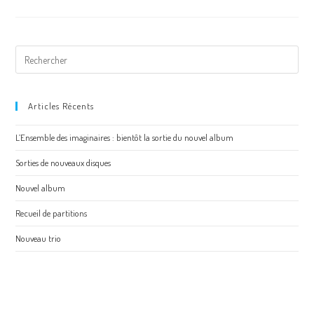
Rechercher
sur
ce
site
Articles Récents
L’Ensemble des imaginaires : bientôt la sortie du nouvel album
Sorties de nouveaux disques
Nouvel album
Recueil de partitions
Nouveau trio