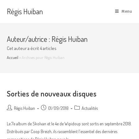
Skip
Régis Huiban
to
Menu
content
Auteur/autrice :
Régis Huiban
Cet auteur a écrit 4 articles
Accueil
»
Archives pour Régis Huiban
Sorties de nouveaux disques
Auteur/autrice
Post
Post
Régis Huiban
01/09/2018
Actualités
de
published:
category:
la
Le 7e album de Skolvan et le 4e de Wipidoup sont sortis en septembre 2018.
publication :
Distribués par Coop Breizh, ils rassemblent l'essentiel des dernières