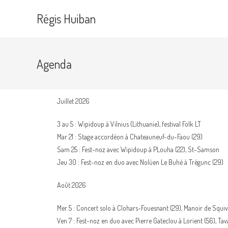
Régis Huiban
Agenda
Juillet 2026
3 au 5 : Wipidoup à Vilnius (Lithuanie), festival Folk LT
Mar 21 : Stage accordéon à Chateauneuf-du-Faou (29)
Sam 25 : Fest-noz avec Wipidoup à PLouha (22), St-Samson
Jeu 30 : Fest-noz en duo avec Nolùen Le Buhé à Trégunc (29)
Août 2026
Mer 5 : Concert solo à Clohars-Fouesnant (29), Manoir de Squi
Ven 7 : Fest-noz en duo avec Pierre Gateclou à Lorient (56), Ta