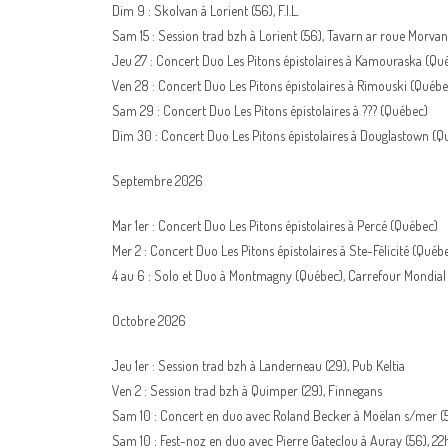
Dim 9 : Skolvan à Lorient (56), F.I.L.
Sam 15 : Session trad bzh à Lorient (56), Tavarn ar roue Morvan
Jeu 27 : Concert Duo Les Pitons épistolaires à Kamouraska (Qu
Ven 28 : Concert Duo Les Pitons épistolaires à Rimouski (Québe
Sam 29 : Concert Duo Les Pitons épistolaires à ??? (Québec)
Dim 30 : Concert Duo Les Pitons épistolaires à Douglastown (Q
Septembre 2026
Mar 1er : Concert Duo Les Pitons épistolaires à Percé (Québec)
Mer 2 : Concert Duo Les Pitons épistolaires à Ste-Félicité (Québ
4 au 6 : Solo et Duo à Montmagny (Québec), Carrefour Mondial
Octobre 2026
Jeu 1er : Session trad bzh à Landerneau (29), Pub Keltia
Ven 2 : Session trad bzh à Quimper (29), Finnegans
Sam 10 : Concert en duo avec Roland Becker à Moëlan s/mer (
Sam 10 : Fest-noz en duo avec Pierre Gateclou à Auray (56), 2