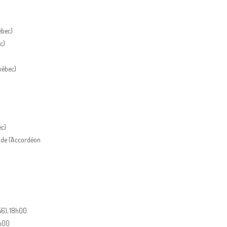
ébec)
c)
uébec)
ec)
 de l’Accordéon
56), 18h00
2h00