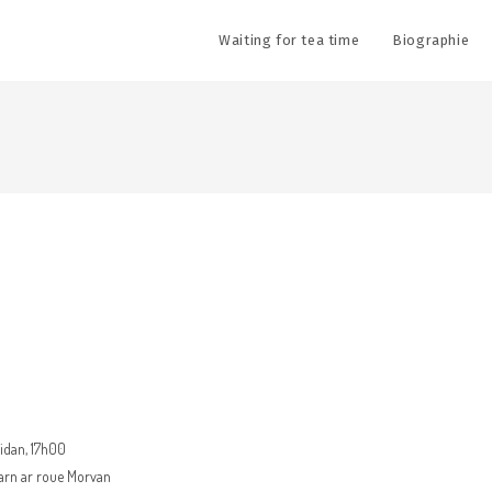
Waiting for tea time
Biographie
vidan, 17h00
varn ar roue Morvan