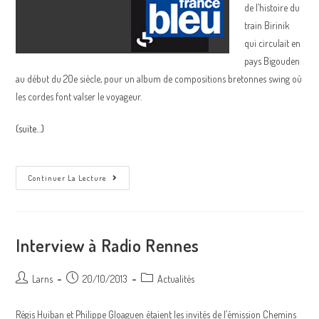
de l’histoire du
train Birinik
qui circulait en
pays Bigouden
au début du 20e siècle, pour un album de compositions bretonnes swing où
les cordes font valser le voyageur.
(suite…)
«
Continuer La Lecture
Le
Train
Birinik
»
Disque
De
Interview à Radio Rennes
La
Semaine
Sur
France
Auteur/autrice
Post
Post
Larns
20/10/2013
Actualités
Bleu
de
published:
category:
Breizh
Izel
la
Régis Huiban et Philippe Gloaguen étaient les invités de l’émission Chemins