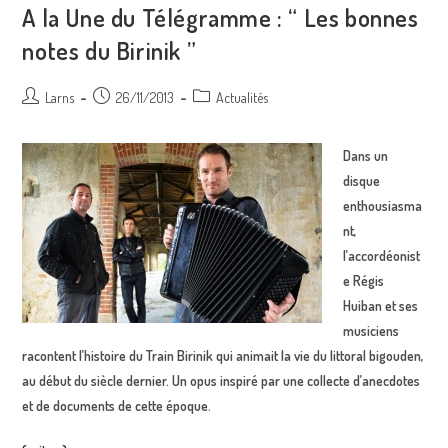
De
A la Une du Télégramme : “ Les bonnes
Régis
Huiban
notes du Birinik ”
Auteur/autrice
Post
Post
Larns
26/11/2013
Actualités
de
published:
category:
la
Dans un
publication :
disque
enthousiasma
nt,
l’accordéonist
e Régis
Huiban et ses
musiciens
racontent l’histoire du Train Birinik qui animait la vie du littoral bigouden,
au début du siècle dernier. Un opus inspiré par une collecte d’anecdotes
et de documents de cette époque.