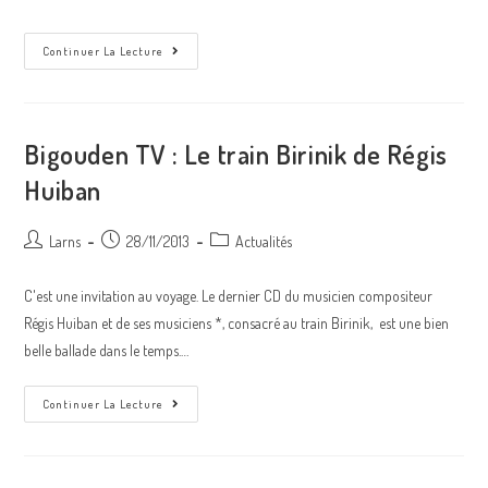
Le
Continuer La Lecture
Train
Birinik
A
Pris
Son
Départ
Bigouden TV : Le train Birinik de Régis
!
Huiban
Auteur/autrice
Post
Post
Larns
28/11/2013
Actualités
de
published:
category:
la
C'est une invitation au voyage. Le dernier CD du musicien compositeur
publication :
Régis Huiban et de ses musiciens *, consacré au train Birinik, est une bien
belle ballade dans le temps.…
Bigouden
Continuer La Lecture
TV
:
Le
Train
Birinik