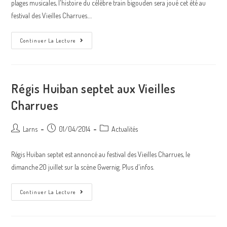
plages musicales, l'histoire du célèbre train bigouden sera joué cet été au
festival des Vieilles Charrues.…
Le
Continuer La Lecture
Train
Birinik
Aux
Charrues
!
Régis Huiban septet aux Vieilles
Charrues
Auteur/autrice
Post
Post
Larns
01/04/2014
Actualités
de
published:
category:
la
Régis Huiban septet est annoncé au festival des Vieilles Charrues, le
publication :
dimanche 20 juillet sur la scène Gwernig. Plus d'infos.
Régis
Continuer La Lecture
Huiban
Septet
Aux
Vieilles