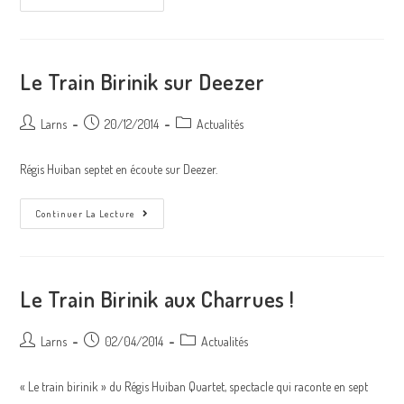
Des
Imaginaires
:
Bientôt
La
Sortie
Le Train Birinik sur Deezer
Du
Nouvel
Album
Auteur/autrice
Post
Post
Larns
20/12/2014
Actualités
de
published:
category:
la
Régis Huiban septet en écoute sur Deezer.
publication :
Le
Continuer La Lecture
Train
Birinik
Sur
Deezer
Le Train Birinik aux Charrues !
Auteur/autrice
Post
Post
Larns
02/04/2014
Actualités
de
published:
category:
la
« Le train birinik » du Régis Huiban Quartet, spectacle qui raconte en sept
publication :