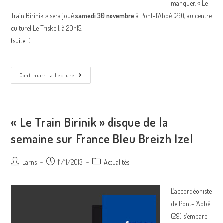
manquer. « Le
Train Birinik » sera joué
samedi 30 novembre
à Pont-l’Abbé (29), au centre
culturel Le Triskell, à 20h15.
(suite…)
Concert
Continuer La Lecture
De
Sortie
Du
Nouvel
Album
Le
« Le Train Birinik » disque de la
Train
Birinik
semaine sur France Bleu Breizh Izel
Auteur/autrice
Post
Post
Larns
11/11/2013
Actualités
de
published:
category:
la
L’accordéoniste
publication :
de Pont-l’Abbé
(29) s’empare