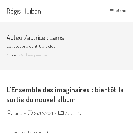
Skip
Régis Huiban
to
Menu
content
Auteur/autrice :
Larns
Cet auteur a écrit 10 articles
Accueil
»
Archives pour Larns
L’Ensemble des imaginaires : bientôt la
sortie du nouvel album
Auteur/autrice
Post
Post
Larns
24/07/2021
Actualités
de
published:
category:
la
publication :
L’Ensemble
Continuer La Lecture