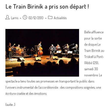
Charrues
Le Train Birinik a pris son départ !
Auteur/autrice
Post
Post
Larns
02/12/2013
Actualités
de
published:
category:
la
Belle affluence
publication :
pour la sortie
de disque Le
Train Birinik au
Triskell à Pont-
l’Abbé (29),
samedi 30
novembre. Le
spectacle a tenu toutes ses promesses en transportant le public dans
l’univers instrumental de l’accordéoniste : des compositions soignées, une
écriture ciselée et des émotions.
(suite…)