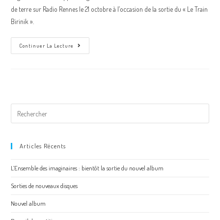
publication :
de terre sur Radio Rennes le 21 octobre à l’occasion de la sortie du « Le Train
Birinik ».
Interview
Continuer La Lecture
À
Radio
Rennes
Rechercher
sur
ce
site
Articles Récents
L’Ensemble des imaginaires : bientôt la sortie du nouvel album
Sorties de nouveaux disques
Nouvel album